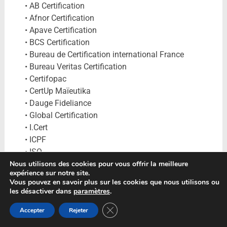
• AB Certification
• Afnor Certification
• Apave Certification
• BCS Certification
• Bureau de Certification international France
• Bureau Veritas Certification
• Certifopac
• CertUp Maïeutika
• Dauge Fideliance
• Global Certification
• I.Cert
• ICPF
• ISQ
• Label Qualité Système
Nous utilisons des cookies pour vous offrir la meilleure
expérience sur notre site.
• LRQA France SAS
Vous pouvez en savoir plus sur les cookies que nous utilisons ou
• Proneo Certification
les désactiver dans
paramètres
.
• Qualianor Certification
Fermer la bannière des cookies GDP
Accepter
Rejeter
• Qualibat
• Qualitia Certification