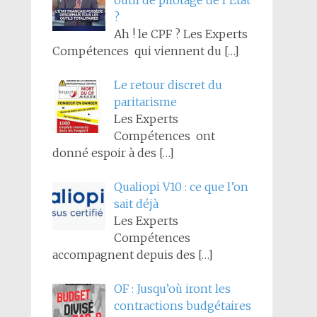
outil de pilotage de l’État
?
Ah ! le CPF ? Les Experts
Compétences qui viennent du
[…]
Le retour discret du
paritarisme
Les Experts
Compétences ont
donné espoir à des
[…]
Qualiopi V10 : ce que l’on
sait déjà
Les Experts
Compétences
accompagnent depuis des
[…]
OF : Jusqu’où iront les
contractions budgétaires