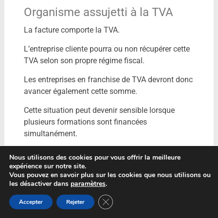
Organisme assujetti à la TVA
La facture comporte la TVA.
L’entreprise cliente pourra ou non récupérer cette
TVA selon son propre régime fiscal.
Les entreprises en franchise de TVA devront donc
avancer également cette somme.
Cette situation peut devenir sensible lorsque
plusieurs formations sont financées
simultanément.
Nous utilisons des cookies pour vous offrir la meilleure
expérience sur notre site.
Les conséquences sur la
Vous pouvez en savoir plus sur les cookies que nous utilisons ou
les désactiver dans
paramètres
.
trésorerie
Fermer la bannière des cookies GDP
Accepter
Rejeter
C’est probablement le point le plus important.