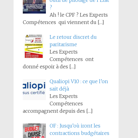
outil de pilotage de l’État
?
Ah ! le CPF ? Les Experts
Compétences qui viennent du
[…]
Le retour discret du
paritarisme
Les Experts
Compétences ont
donné espoir à des
[…]
Qualiopi V10 : ce que l’on
sait déjà
Les Experts
Compétences
accompagnent depuis des
[…]
OF : Jusqu’où iront les
contractions budgétaires