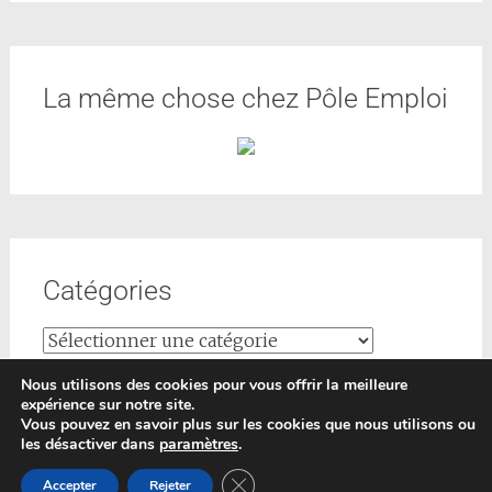
La même chose chez Pôle Emploi
Catégories
Nous utilisons des cookies pour vous offrir la meilleure
expérience sur notre site.
Vous pouvez en savoir plus sur les cookies que nous utilisons ou
les désactiver dans
paramètres
.
Copyright © 2026
Formations-conseils
. All rights reserved.
Fermer la bannière des cookies GDP
Accepter
Rejeter
Thème
Radiate
par ThemeGrill. Powered by
WordPress
.