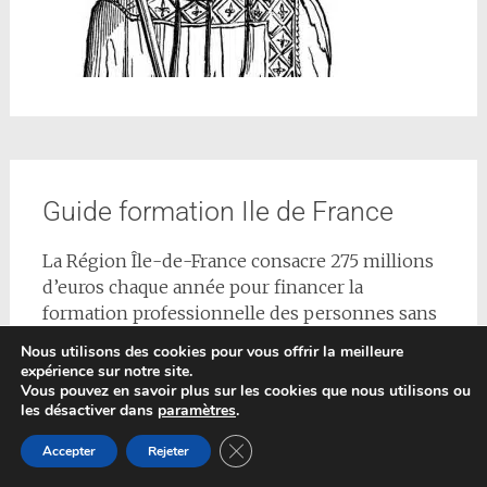
Guide formation Ile de France
La Région Île-de-France consacre 275 millions
d’euros chaque année pour financer la
formation professionnelle des personnes sans
emploi. Ce guide apporte toutes les
Nous utilisons des cookies pour vous offrir la meilleure
informations nécessaires pour réussir son
expérience sur notre site.
parcours de formation. Il donne de nombreux
Vous pouvez en savoir plus sur les cookies que nous utilisons ou
les désactiver dans
paramètres
.
conseils pour réussir son parcours vers
l’emploi.
Fermer la bannière des cookies GDP
Accepter
Rejeter