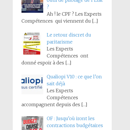
outil de pilotage de l’État
?
Ah ! le CPF ? Les Experts
Compétences qui viennent du
[…]
Le retour discret du
paritarisme
Les Experts
Compétences ont
donné espoir à des
[…]
Qualiopi V10 : ce que l’on
sait déjà
Les Experts
Compétences
accompagnent depuis des
[…]
OF : Jusqu’où iront les
contractions budgétaires