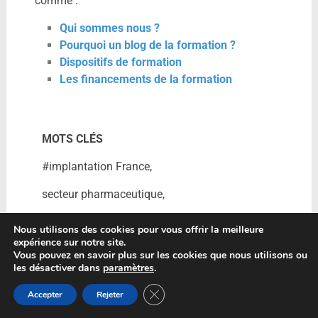
comme :
Qui sommes nous ?
Pourquoi un blog de la formation ?
Dispositifs de formation
Les financements de la formation
MOTS CLÉS
#implantation France,
secteur pharmaceutique,
#société étrangère,
Nous utilisons des cookies pour vous offrir la meilleure
expérience sur notre site.
#ANSM,
Vous pouvez en savoir plus sur les cookies que nous utilisons ou
les désactiver dans
paramètres
.
#réglementation médicaments,
Fermer la bannière des cookies GDP
Accepter
Rejeter
#marché européen.