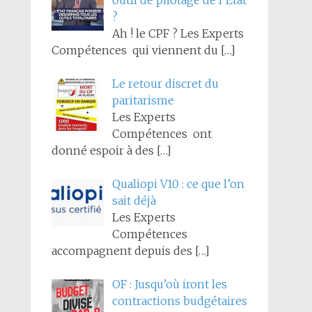
outil de pilotage de l’État
?
Ah ! le CPF ? Les Experts
Compétences qui viennent du
[…]
Le retour discret du
paritarisme
Les Experts
Compétences ont
donné espoir à des
[…]
Qualiopi V10 : ce que l’on
sait déjà
Les Experts
Compétences
accompagnent depuis des
[…]
OF : Jusqu’où iront les
contractions budgétaires