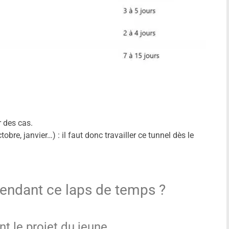
r des cas.
obre, janvier…) : il faut donc travailler ce tunnel dès le
pendant ce laps de temps ?
nt le projet du jeune