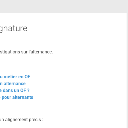
ignature
tigations sur l’alternance.
au métier en OF
n alternance
e dans un OF ?
 pour alternants
un alignement précis :