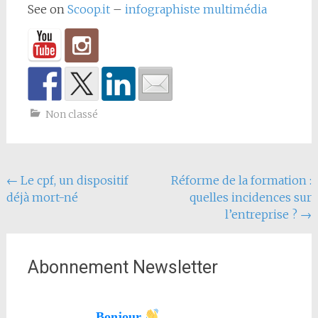
See on
Scoop.it
–
infographiste multimédia
Non classé
Navigation
←
Le cpf, un dispositif
Réforme de la formation :
déjà mort-né
quelles incidences sur
de
l’entreprise ?
→
l'article
Abonnement Newsletter
Bonjour