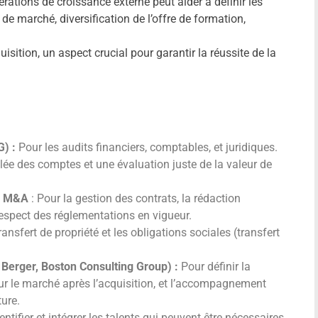
rations de croissance externe peut aider à définir les
 de marché, diversification de l’offre de formation,
uisition, un aspect crucial pour garantir la réussite de la
G) :
Pour les audits financiers, comptables, et juridiques.
llée des comptes et une évaluation juste de la valeur de
en M&A
: Pour la gestion des contrats, la rédaction
 respect des réglementations en vigueur.
nsfert de propriété et les obligations sociales (transfert
d Berger, Boston Consulting Group) :
Pour définir la
sur le marché après l’acquisition, et l’accompagnement
ure.
entifier et intégrer les talents qui peuvent être nécessaires