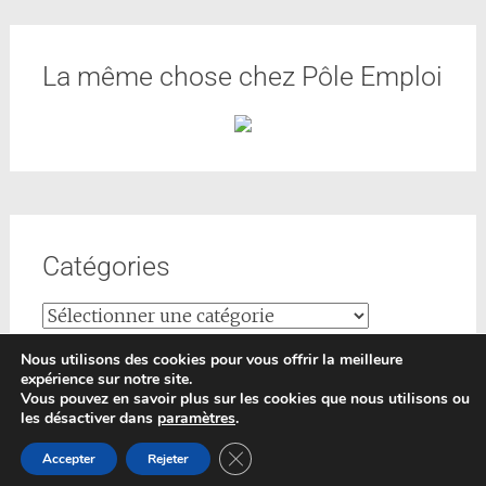
La même chose chez Pôle Emploi
Catégories
Nous utilisons des cookies pour vous offrir la meilleure
expérience sur notre site.
Vous pouvez en savoir plus sur les cookies que nous utilisons ou
les désactiver dans
paramètres
.
Copyright © 2026
Formations-conseils
. All rights reserved.
Fermer la bannière des cookies GDP
Accepter
Rejeter
Thème
Radiate
par ThemeGrill. Powered by
WordPress
.