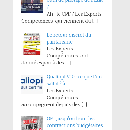
outil de pilotage de l’État
?
Ah ! le CPF ? Les Experts
Compétences qui viennent du
[…]
Le retour discret du
paritarisme
Les Experts
Compétences ont
donné espoir à des
[…]
Qualiopi V10 : ce que l’on
sait déjà
Les Experts
Compétences
accompagnent depuis des
[…]
OF : Jusqu’où iront les
contractions budgétaires