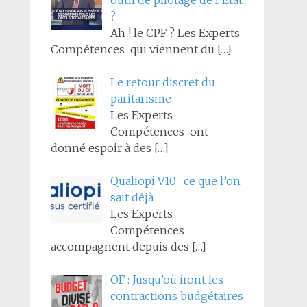
outil de pilotage de l’État
?
Ah ! le CPF ? Les Experts
Compétences qui viennent du
[…]
Le retour discret du
paritarisme
Les Experts
Compétences ont
donné espoir à des
[…]
Qualiopi V10 : ce que l’on
sait déjà
Les Experts
Compétences
accompagnent depuis des
[…]
OF : Jusqu’où iront les
contractions budgétaires