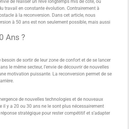
envie de réaliser un rêve longtemps mis de côté, ou
 travail en constante évolution. Contrairement à
bstacle à la reconversion. Dans cet article, nous
ersion à 50 ans est non seulement possible, mais aussi
0 Ans ?
esoin de sortir de leur zone de confort et de se lancer
ns le même secteur, l’envie de découvrir de nouvelles
 une motivation puissante. La reconversion permet de se
rrière.
l
émergence de nouvelles technologies et de nouveaux
 il y a 20 ou 30 ans ne le sont plus nécessairement
 réponse stratégique pour rester compétitif et s’adapter