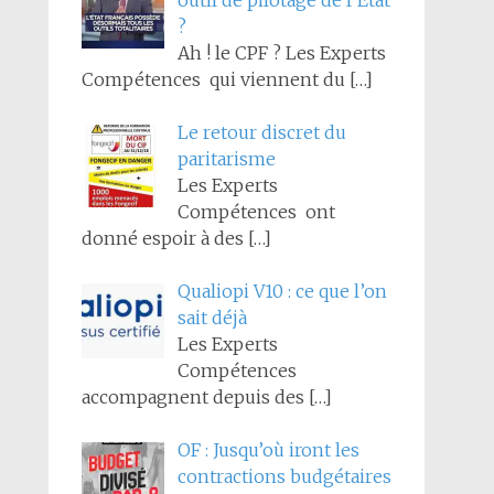
outil de pilotage de l’État
?
Ah ! le CPF ? Les Experts
Compétences qui viennent du
[…]
Le retour discret du
paritarisme
Les Experts
Compétences ont
donné espoir à des
[…]
Qualiopi V10 : ce que l’on
sait déjà
Les Experts
Compétences
accompagnent depuis des
[…]
OF : Jusqu’où iront les
contractions budgétaires