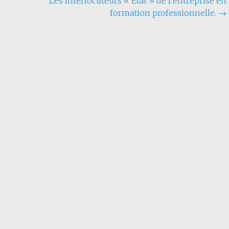
Les interlocuteurs « Etat » de l’entreprise en
formation professionnelle.
→