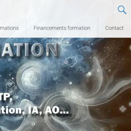
ormations
Financements formation
Contact