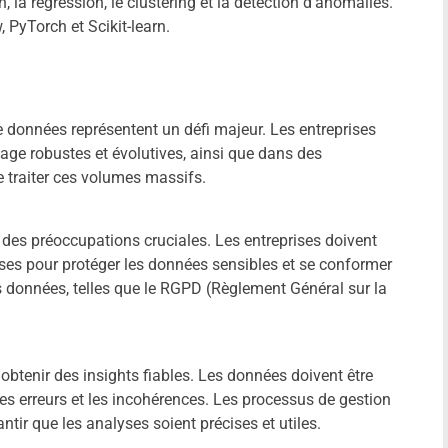
n, la régression, le clustering et la détection d’anomalies.
 PyTorch et Scikit-learn.
e données représentent un défi majeur. Les entreprises
kage robustes et évolutives, ainsi que dans des
 traiter ces volumes massifs.
t des préoccupations cruciales. Les entreprises doivent
ses pour protéger les données sensibles et se conformer
 données, telles que le RGPD (Règlement Général sur la
 obtenir des insights fiables. Les données doivent être
les erreurs et les incohérences. Les processus de gestion
tir que les analyses soient précises et utiles.