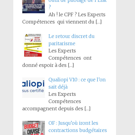
outil de pilotage de l’État
?
Ah ! le CPF ? Les Experts
Compétences qui viennent du
[…]
Le retour discret du
paritarisme
Les Experts
Compétences ont
donné espoir à des
[…]
Qualiopi V10 : ce que l’on
sait déjà
Les Experts
Compétences
accompagnent depuis des
[…]
OF : Jusqu’où iront les
contractions budgétaires