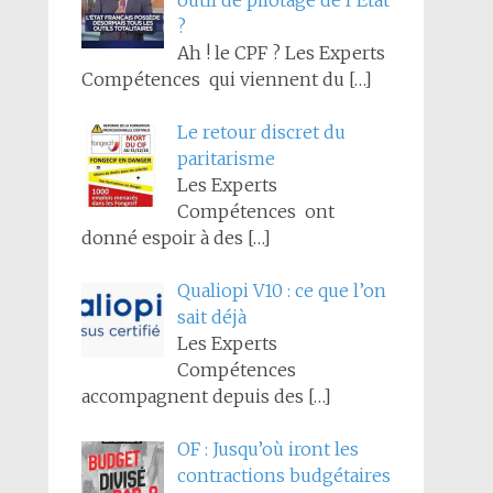
outil de pilotage de l’État
?
Ah ! le CPF ? Les Experts
Compétences qui viennent du
[…]
Le retour discret du
paritarisme
Les Experts
Compétences ont
donné espoir à des
[…]
Qualiopi V10 : ce que l’on
sait déjà
Les Experts
Compétences
accompagnent depuis des
[…]
OF : Jusqu’où iront les
contractions budgétaires