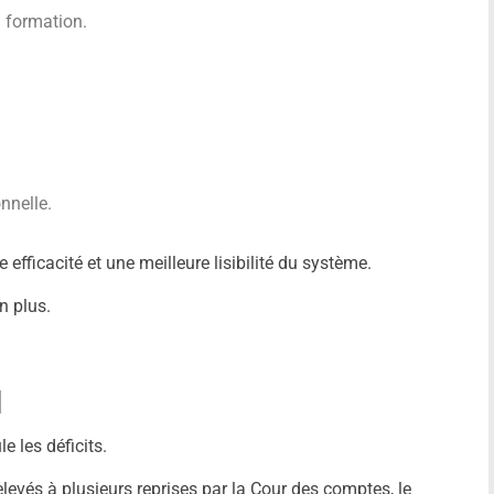
a formation.
nnelle.
 efficacité et une meilleure lisibilité du système.
n plus.
l
 les déficits.
relevés à plusieurs reprises par la Cour des comptes, le