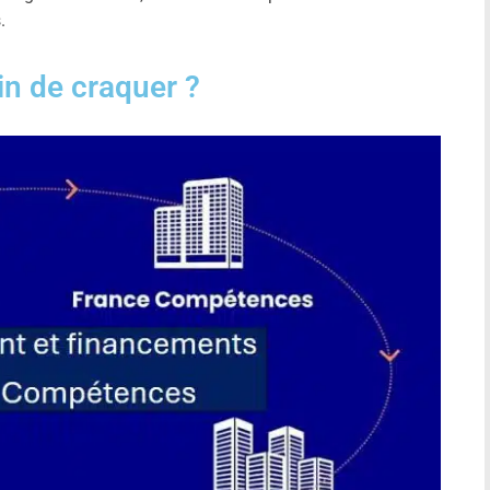
.
n de craquer ?